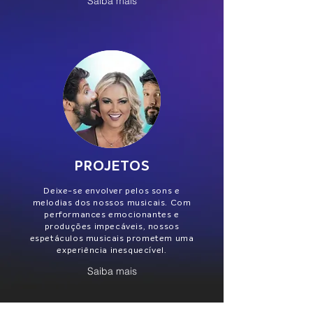
Saiba mais
PROJETOS
Deixe-se envolver pelos sons e
melodias dos nossos musicais. Com
performances emocionantes e
produções impecáveis, nossos
espetáculos musicais prometem uma
experiência inesquecível.
Saiba mais