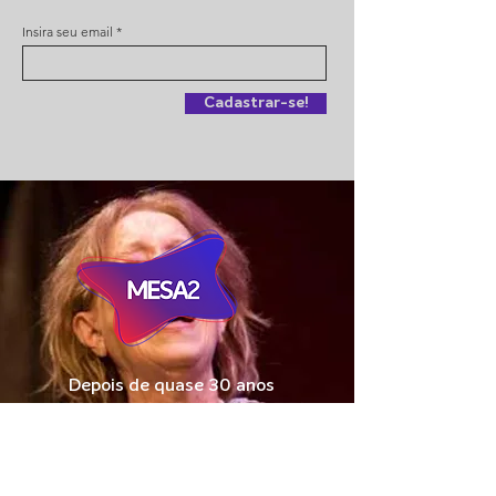
Insira seu email
Cadastrar-se!
Depois de quase 30 anos
reconstruímos nossa marca para
esse novo momento. Mais atual
e inovadora, mas reafirmando