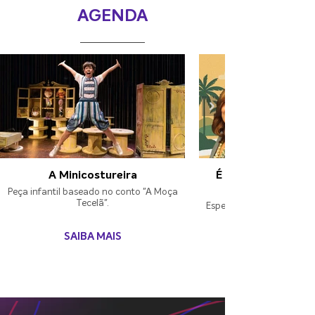
AGENDA
A Minicostureira
É Melhor Ser Aleg
Peça infantil baseado no conto "A Moça
Tecelã".
Espetáculo em homenagem
SAIBA MAIS