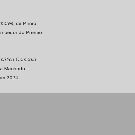
Amores
, de Plínio
encedor do Prêmio
mática Comédia
ia Machado –,
 em 2024.