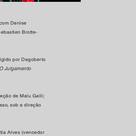
s com Denise
ebastien Brotte-
irigido por Dagoberto
O Julgamento
reção de Malu Galli;
sso, sob a direção
ntia Alves (vencedor