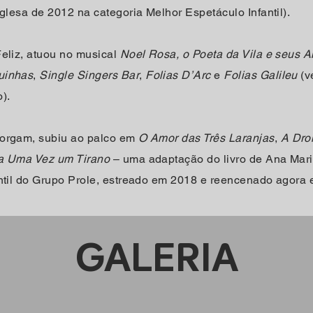
nglesa de 2012 na categoria Melhor Espetáculo Infantil).
Feliz, atuou no musical
Noel Rosa, o Poeta da Vila e seus 
uinhas
,
Single Singers Bar
,
Folias D’Arc
e
Folias Galileu
(v
).
Dorgam, subiu ao palco em
O Amor das Três Laranjas
,
A Dro
a Uma Vez um Tirano
– uma adaptação do livro de Ana Mar
antil do Grupo Prole, estreado em 2018 e reencenado agora
GALERIA