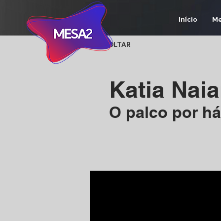
Início
Me
< VOLTAR
Katia Nai
O palco por há