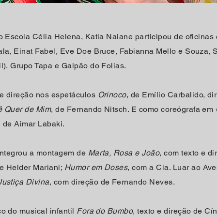
ro Escola Célia Helena, Katia Naiane participou de oficina
ala, Einat Fabel, Eve Doe Bruce, Fabianna Mello e Souza, S
l), Grupo Tapa e Galpão do Folias.
e direção nos espetáculos
Orinoco
, de Emílio Carbalido, d
ê Quer de Mim
, de Fernando Nitsch. E como coreógrafa em
, de Aimar Labaki.
 integrou a montagem de
Marta, Rosa e João
, com texto e di
de Helder Mariani;
Humor em Doses
, com a Cia. Luar ao Ave
Justiça Divina
, com direção de Fernando Neves.
o do musical infantil
Fora do Bumbo
, texto e direção de Cí