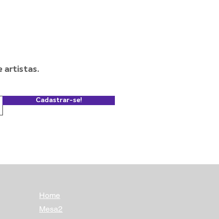
artistas.
Cadastrar-se!
Home
Mesa2