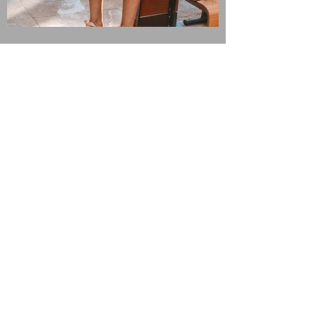
Previous
Next
ASSINE NOSSA NEWSLETTER
Receba informações em primeira mão
sobre nossos espetáculos e artistas.
Insira seu email