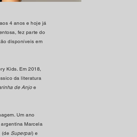
aos 4 anos e hoje já
entosa, fez parte do
tão disponíveis em
very Kids. Em 2018,
ssico da literatura
rinha de Anjo
e
onagem. Um ano
a argentina Marcela
i (de
Superpai
) e