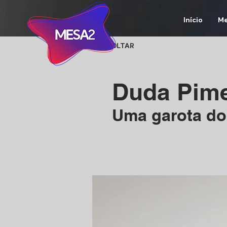
Início
Me
< VOLTAR
Duda Pim
Uma garota do