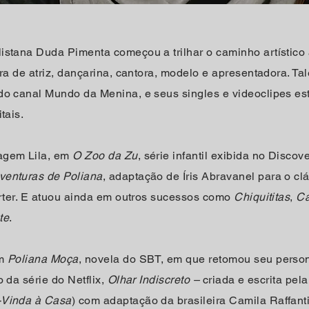
istana Duda Pimenta começou a trilhar o caminho artístico 
ira de atriz, dançarina, cantora, modelo e apresentadora. Tal
do canal Mundo da Menina, e seus singles e videoclipes es
tais.
agem Lila, em
O Zoo da Zu
, série infantil exibida no Disco
venturas de Poliana
, adaptação de Íris Abravanel para o clá
orter. E atuou ainda em outros sucessos como
Chiquititas
,
Ca
te
.
em
Poliana Moça
, novela do SBT, em que retomou seu pers
 da série do Netflix,
Olhar Indiscreto –
criada e escrita pel
Vinda à Casa
) com adaptação da brasileira Camila Raffant