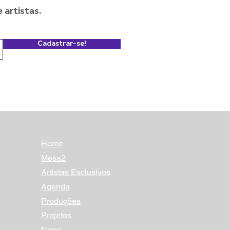
artistas.
Cadastrar-se!
Home
Mesa2
Artistas Exclusivos
Agenda
Produções
Projetos
News