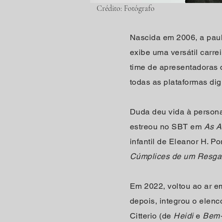
Crédito: Fotógrafo
Nascida em 2006, a paul
exibe uma versátil carre
time de apresentadoras 
todas as plataformas digi
Duda deu vida à person
estreou no SBT em
As A
infantil de Eleanor H. P
Cúmplices de um Resga
Em 2022, voltou ao ar 
depois, integrou o elenco
Citterio (de
Heidi
e
Bem-