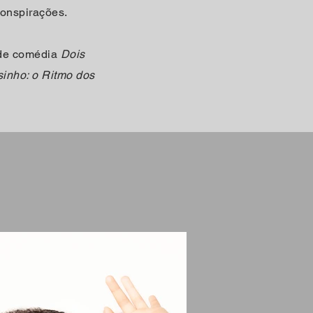
conspirações.
 de comédia
Dois
inho: o Ritmo dos