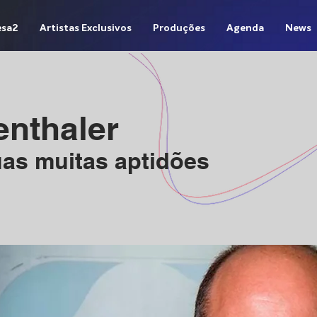
sa2
Artistas Exclusivos
Produções
Agenda
News
enthaler
uas muitas aptidões