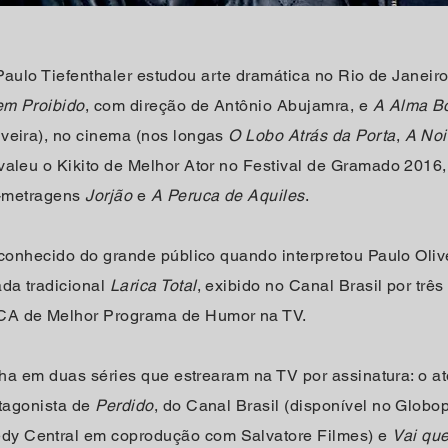
a, Paulo Tiefenthaler estudou arte dramática no Rio de Janeir
m Proibido
, com direção de Antônio Abujamra, e
A Alma B
veira), no cinema (nos longas
O Lobo Atrás da Porta
,
A Noi
 valeu o Kikito de Melhor Ator no Festival de Gramado 2016
as-metragens
Jorjão
e
A Peruca de Aquiles
.
 conhecido do grande público quando interpretou Paulo Oliv
ada tradicional
Larica Total
, exibido no Canal Brasil por trê
CA de Melhor Programa de Humor na TV.
inha em duas séries que estrearam na TV por assinatura: o at
otagonista de
Perdido
, do Canal Brasil (disponível no Globo
y Central em coprodução com Salvatore Filmes) e
Vai qu