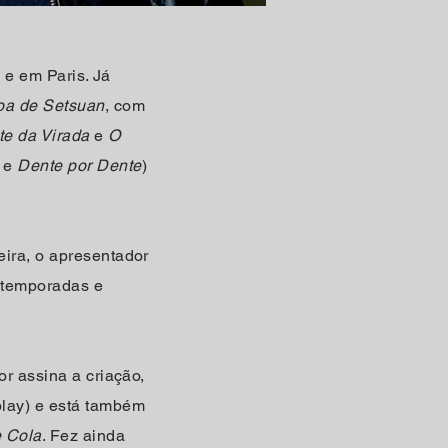
o e em Paris. Já
oa de
Setsuan
, com
te da Virada
e
O
, e
Dente por Dente
)
eira, o apresentador
s temporadas e
or assina a criação,
play) e está também
e Cola
. Fez ainda