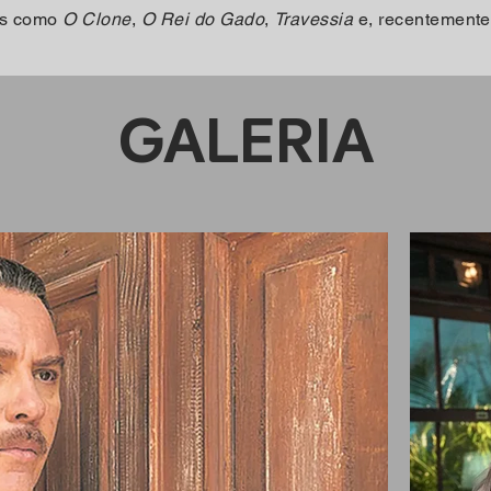
as como
O Clone
,
O Rei do Gado
,
Travessia
e, recentement
GALERIA