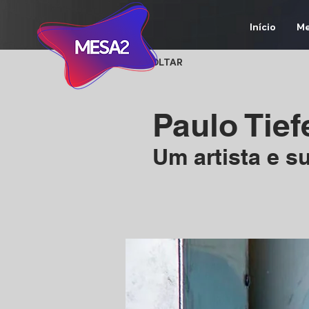
Início
Me
< VOLTAR
Paulo Tief
Um artista e s