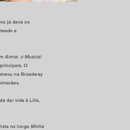
no já dava os
ateado e
 em
Annie, o Musical
principais. O
estreou na Broadway
uimarães.
 dar vida à Lílis,
vista no longa
Minha