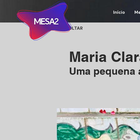
Início
Me
< VOLTAR
Maria Cla
Uma pequena at