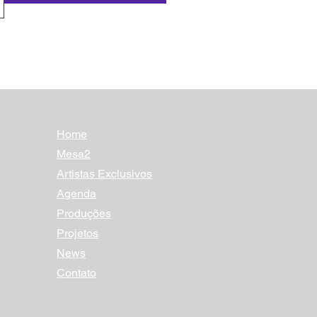
Home
Mesa2
Artistas Exclusivos
Agenda
Produções
Projetos
News
Contato