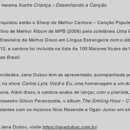
ela mesma
Ilustre Criança – Desenhando a Canção.
nquistou estão o Sharp de Melhor Cantora – Canção Popula
tino de Melhor Álbum de MPB (2006) pela coletânea
Uma V
Brasileira de Melhor Disco em Língua Estrangeira com o á
2, a cantora foi incluída na lista As 100 Maiores Vozes da 
es Brasil
.
ovidades. Jane Duboc tem se apresentado, acompanhada pel
a, no show
Carlos Lyra, Você e Eu
, uma homenagem a um do
va. Além disso, a cantora acaba de lançar, com o pianista,
e maestro Gilson Peranzzetta, o álbum
The Smiling Hour – C
stantes com os músicos Nico Resende e Ogair Junior em s
 Jane Duboc, visite
https://janeduboc.com.br/