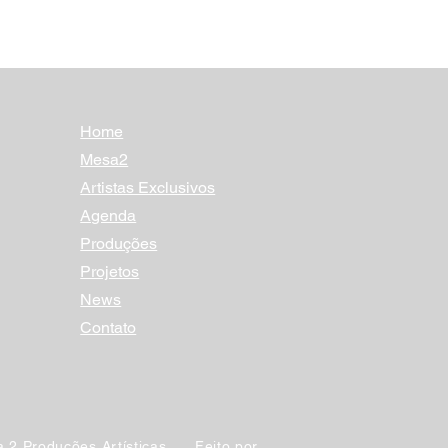
Home
Mesa2
Artistas Exclusivos
Agenda
Produções
Projetos
News
Contato
 2 Produções Artísticas. Feito por