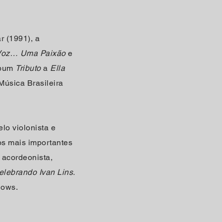
r (1991), a
oz… Uma Paixão
e
lbum
Tributo
a
Ella
Música Brasileira
o violonista e
s mais importantes
 acordeonista,
elebrando Ivan Lins.
hows.