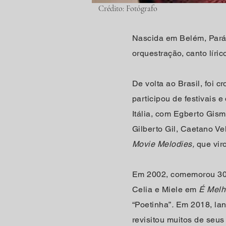
Crédito: Fotógrafo
Nascida em Belém, Pará
orquestração, canto líric
De volta ao Brasil, foi 
participou de festivais 
Itália, com Egberto Gis
Gilberto Gil, Caetano V
Movie Melodies,
que vir
Em 2002, comemorou 30
Celia e Miele em
É Melho
“Poetinha”
.
Em 2018, la
revisitou muitos de seu