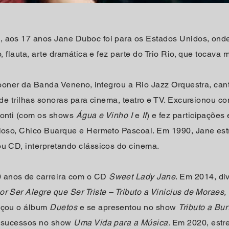
, aos 17 anos Jane Duboc foi para os Estados Unidos, on
o, flauta, arte dramática e fez parte do Trio Rio, que tocava m
crooner da Banda Veneno, integrou a Rio Jazz Orquestra, cant
e de trilhas sonoras para cinema, teatro e TV. Excursionou 
monti (com os shows
Água e Vinho I
e
II
) e fez participações
eloso, Chico Buarque e Hermeto Pascoal. Em 1990, Jane est
ou CD, interpretando clássicos do cinema.
 anos de carreira com o CD
Sweet Lady Jane
. Em 2014, di
r Ser Alegre que Ser Triste – Tributo a Vinicius de Moraes,
nçou o álbum
Duetos
e se apresentou no show
Tributo a Bu
s sucessos no show
Uma Vida para a Música.
Em 2020, estr