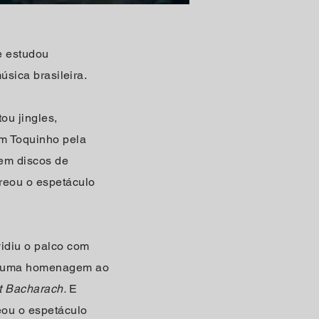
de estudou
úsica brasileira.
ou jingles,
com Toquinho pela
 em discos de
reou o espetáculo
vidiu o palco com
uma homenagem ao
rt Bacharach.
E
eou o espetáculo