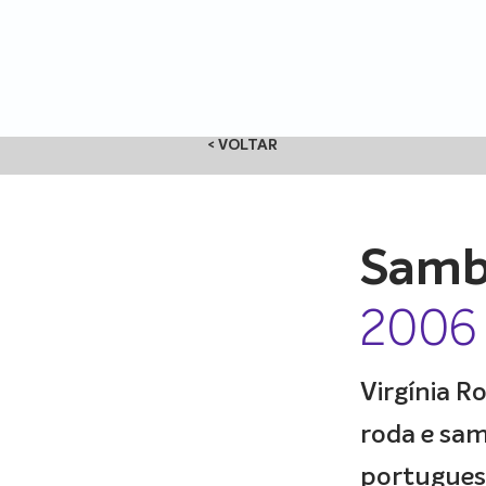
< VOLTAR
Samb
2006
Virgínia R
roda e sam
portugues