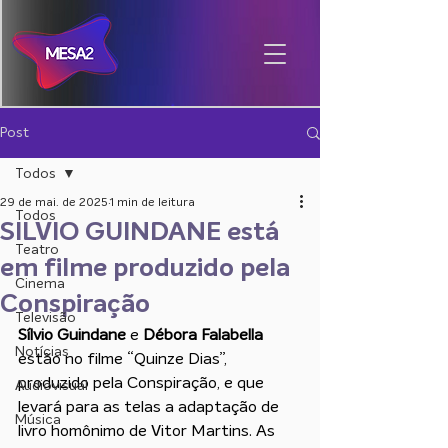
Post
Todos
29 de mai. de 2025
1 min de leitura
Todos
SILVIO GUINDANE está
Teatro
em filme produzido pela
Cinema
Conspiração
Televisão
Sílvio Guindane 
e
 Débora Falabella 
Notícias
estão no filme “Quinze Dias”, 
produzido pela Conspiração, e que 
Audiovisual
levará para as telas a adaptação de 
Música
livro homônimo de Vitor Martins. As 