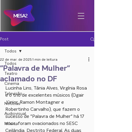
Post
Todos
22 de mar. de 2025
1 min de leitura
Todos
"Palavra de Mulher"
Teatro
aclamado no DF
Cinema
Lucinha Lins, Tânia Alves, Virgínia Rosa 
Televisão
e o trio de excelentes músicos (Ogair 
Júnior, Ramon Montagner e 
Notícias
Robertinho Carvalho), que fazem o 
Audiovisual
sucesso de "Palavra de Mulher" há 17 
anos, foram ovacionados no SESC 
Música
Ceilândia, Destrito Federal. As duas 