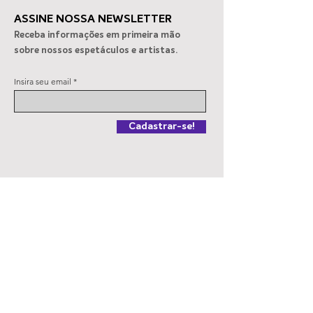
ASSINE NOSSA NEWSLETTER
Receba informações em primeira mão
sobre nossos espetáculos e artistas.
Clube Alto dos Pinheiros
“A Minicosturei
Insira seu email
recebe “Memórias do
apresentações 
Vinho”
14 Bis
Cadastrar-se!
MESA 2 PRODUÇÕES ARTÍSTICAS
Rua Frederico Abranches, 389/31