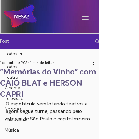
Post
Todos
1 de out. de 2024
1 min de leitura
Todos
"Memórias do Vinho" com
Teatro
CAIO BLAT e HERSON
Cinema
CAPRI
Televisão
O espetáculo vem lotando teatros e 
Notícias
agora segue turnê, passando pelo 
interior de São Paulo e capital mineira.
Audiovisual
Música