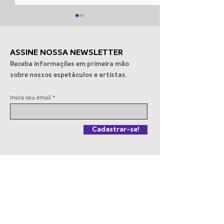
ASSINE NOSSA NEWSLETTER
Receba informações em primeira mão
sobre nossos espetáculos e artistas.
Espetáculo sobre
Clube Alto dos 
Insira seu email
Vinicius de Moraes em SP
recebe “Memóri
Vinho”
Cadastrar-se!