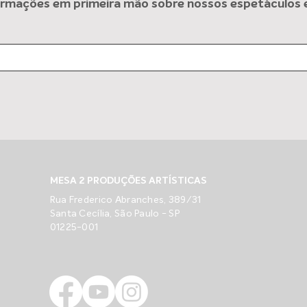
rmações em primeira mão sobre nossos espetáculos e 
MARTHA MEOLA faz
Novi
sucesso com novela na Itália
no c
MESA 2 PRODUÇÕES ARTÍSTICAS
Rua Frederico Abranches, 389/31
Santa Cecília, São Paulo - SP
01225-001