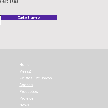
artistas.
dades de REJANE FARIA
inema e na TV
Cadastrar-se!
Home
Mesa2
Artistas Exclusivos
Agenda
Produções
Projetos
News