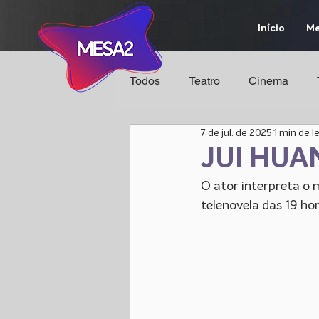
Início
Me
Todos
Teatro
Cinema
7 de jul. de 2025
1 min de l
JUI HUA
O ator interpreta o
telenovela das 19 ho