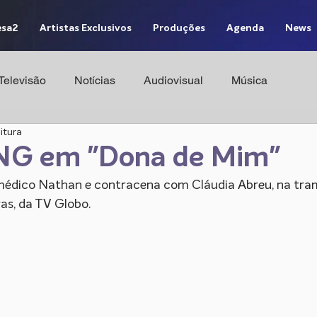
sa2
Artistas Exclusivos
Produções
Agenda
News
Televisão
Notícias
Audiovisual
Música
eitura
NG em "Dona de Mim"
 médico Nathan e contracena com Cláudia Abreu, na tra
ras, da TV Globo.