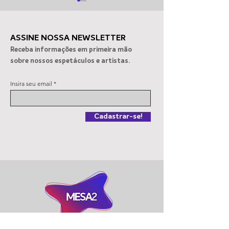
ASSINE NOSSA NEWSLETTER
Receba informações em primeira mão
sobre nossos espetáculos e artistas.
Espetáculo sobre
Clube Alto dos 
Insira seu email
Vinicius de Moraes em SP
recebe “Memóri
Vinho”
Cadastrar-se!