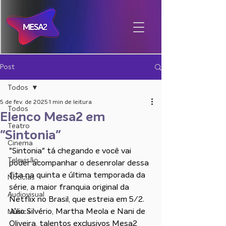
Post
Todos
5 de fev. de 2025
1 min de leitura
Todos
Elenco Mesa2 em
Teatro
"Sintonia"
Cinema
"Sintonia" tá chegando e você vai 
Televisão
poder acompanhar o desenrolar dessa 
fita na quinta e última temporada da 
Notícias
série, a maior franquia original da 
Audiovisual
Netflix no Brasil, que estreia em 5/2.  
Júlio Silvério, Martha Meola e Nani de 
Música
Oliveira, talentos exclusivos Mesa2 