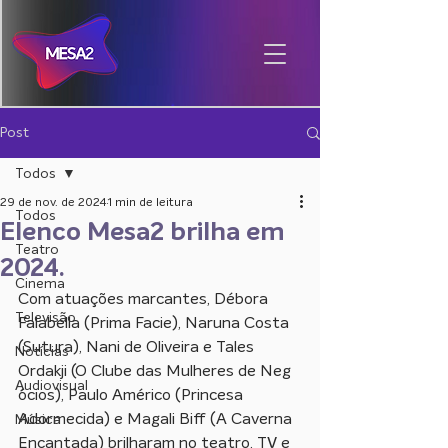
Post
Todos
29 de nov. de 2024
1 min de leitura
Todos
Elenco Mesa2 brilha em
Teatro
2024.
Cinema
Com atuações marcantes, Débora 
Televisão
Falabella (Prima Facie), Naruna Costa 
(Sutura), Nani de Oliveira e Tales 
Notícias
Ordakji (O Clube das Mulheres de Neg
Audiovisual
´ócios), Paulo Américo (Princesa 
Adormecida) e Magali Biff (A Caverna 
Música
Encantada) brilharam no teatro, TV e 