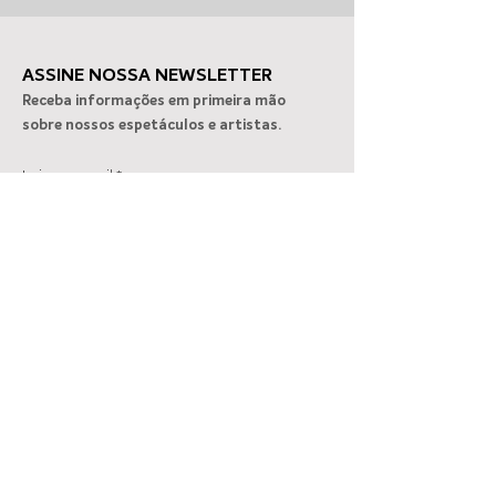
ASSINE NOSSA NEWSLETTER
Receba informações em primeira mão
sobre nossos espetáculos e artistas.
Espetáculo sobre
Clube Alto dos 
Insira seu email
Vinicius de Moraes em SP
recebe “Memóri
Vinho”
Cadastrar-se!