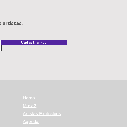
artistas.
inicostureira” em
sentações no Sesc 14
Cadastrar-se!
Home
Mesa2
Artistas Exclusivos
Agenda