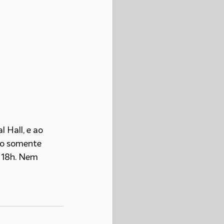
 Hall, e ao 
ão somente 
 18h. Nem 