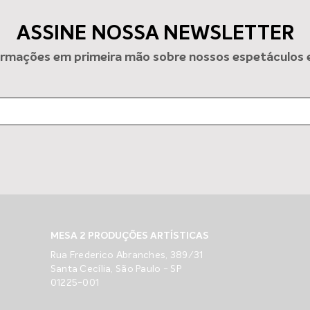
ASSINE NOSSA NEWSLETTER
rmações em primeira mão sobre nossos espetáculos e 
Clube Alto dos Pinheiros
“A M
recebe “Memórias do Vinho”
apre
Bis
MESA 2 PRODUÇÕES ARTÍSTICAS
Rua Frederico Abranches, 389/31
Santa Cecília, São Paulo - SP
01225-001