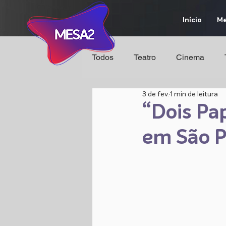
Início
Me
Todos
Teatro
Cinema
3 de fev.
1 min de leitura
“Dois P
em São P