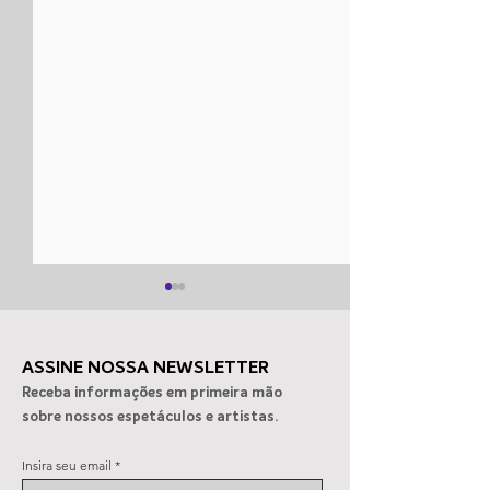
ASSINE NOSSA NEWSLETTER
Receba informações em primeira mão
sobre nossos espetáculos e artistas.
Espetáculo sobre
Clube Alto dos 
Insira seu email
Vinicius de Moraes em SP
recebe “Memóri