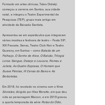
Formado em artes cênicas, Tales Ordakji
começou a carreira em Santos, sua cidade
natal, e integrou o Teatro Experimental de
Pesquisas (TEP), grupo mais antigo em
atividade da Baixada Santista.
Apresentou-se em espetáculos que integraram
várias mostras e festivais de teatro – Festa 59ª,
XXI Fescete, Senac, Teatro Club Noir e Teatro
Guarany, em Santos – como
Balada de um
Palhaço, O Sonho de Alice
,
O Balcão
,
Trilogia
Lorca: Sangue, Desejo e Loucura, Romeu e
Julieta
,
As Quatro Esposas
,
O Homem que
Suava Pérolas
,
III Cenas do Baixo
e
As
Borboletas.
Em 2018, foi revelado no cinema com o filme
Sócrates
, dirigido por Alex Moratto, em que deu
vida ao personagem Maicon, e em 2019 gravou
a quarta temporada da série
Rotas do Ódio
,